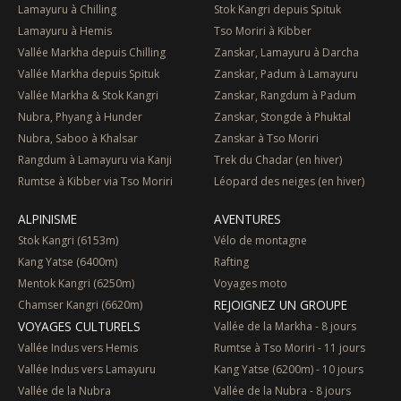
Lamayuru à Chilling
Stok Kangri depuis Spituk
Lamayuru à Hemis
Tso Moriri à Kibber
Vallée Markha depuis Chilling
Zanskar, Lamayuru à Darcha
Vallée Markha depuis Spituk
Zanskar, Padum à Lamayuru
Vallée Markha & Stok Kangri
Zanskar, Rangdum à Padum
Nubra, Phyang à Hunder
Zanskar, Stongde à Phuktal
Nubra, Saboo à Khalsar
Zanskar à Tso Moriri
Rangdum à Lamayuru via Kanji
Trek du Chadar (en hiver)
Rumtse à Kibber via Tso Moriri
Léopard des neiges (en hiver)
ALPINISME
AVENTURES
Stok Kangri (6153m)
Vélo de montagne
Kang Yatse (6400m)
Rafting
Mentok Kangri (6250m)
Voyages moto
REJOIGNEZ UN GROUPE
Chamser Kangri (6620m)
VOYAGES CULTURELS
Vallée de la Markha - 8 jours
Vallée Indus vers Hemis
Rumtse à Tso Moriri - 11 jours
Vallée Indus vers Lamayuru
Kang Yatse (6200m) - 10 jours
Vallée de la Nubra
Vallée de la Nubra - 8 jours