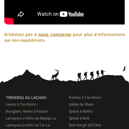
N'hésitez pas à
nous contacter
pour plus d'informations
sur nos expéditions.
TREKKING AU LADAKH
Rumtse à Tso Moriri
Hemis à Tso Moriri
Vallée de Sham
Jhunglam, Hemis à Padum
Spituk à Matho
Lamayuru à Alchi via Stakspi La
Spituk à Stok
Lamayuru à Alchi via Tar La
Stok Kangri (6153m)